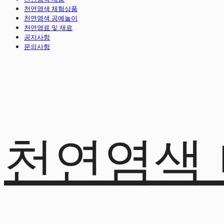
천연염색 체험상품
천연염색 공예놀이
천연염료 및 재료
공지사항
문의사항
천연염색