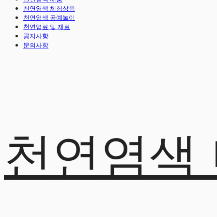
천연염색 체험상품
천연염색 공예놀이
천연염료 및 재료
공지사항
문의사항
천연염색