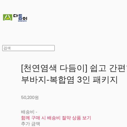
[천연염색 다듬이] 쉽고 간편
부바지-복합염 3인 패키지
50,200원
배송비
-
함께 구매 시 배송비 절약 상품 보기
추가 금액